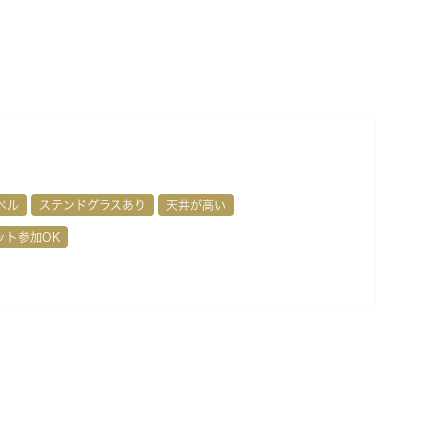
ペル
ステンドグラスあり
天井が高い
ット参加OK