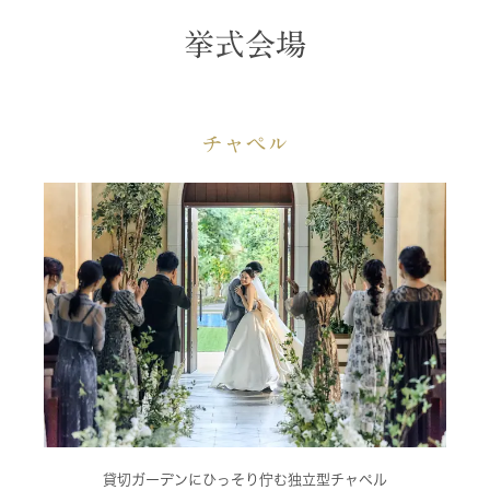
挙式会場
チャペル
貸切ガーデンにひっそり佇む独立型チャペル