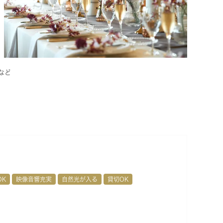
など
OK
映像音響充実
自然光が入る
貸切OK