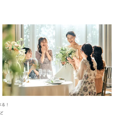
べる！
ど